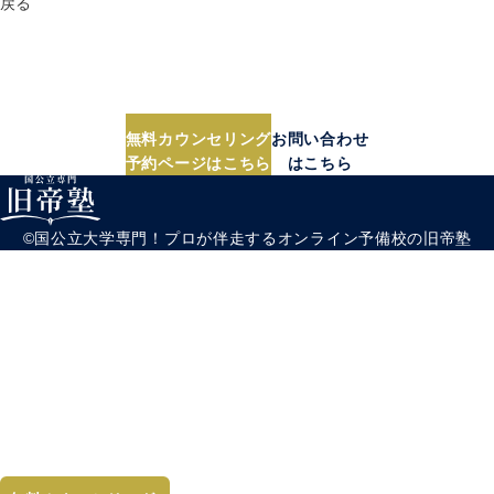
戻る
無料カウンセリング実施中
まずは相談だけでももちろんOK！
無理な営業は一切なし！
＼受験のプロにぜひ気軽にご相談ください！／
無料カウンセリング
お問い合わせ
予約ページはこちら
はこちら
©︎国公立大学専門！プロが伴走するオンライン予備校の旧帝塾