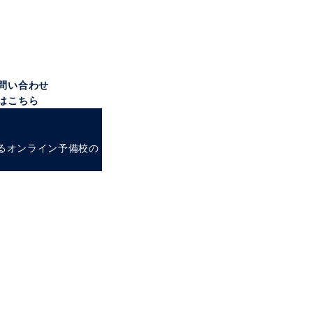
グ実施中
ちろんOK！
なし！
相談ください！／
問い合わせ
はこちら
するオンライン予備校の