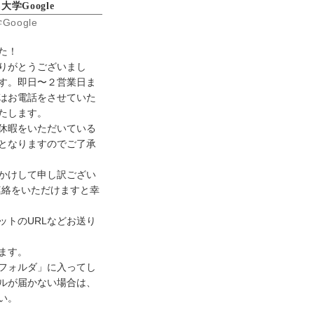
学Google
旧帝塾の特徴
oogle
コース＆料金
合格実績
た！
お問い合わせ
りがとうございまし
す。即日〜２営業日ま
はお電話をさせていた
たします。
休暇をいただいている
となりますのでご了承
かけして申し訳ござい
連絡をいただけますと幸
ットのURLなどお送り
ます。
フォルダ」に入ってし
ルが届かない場合は、
い。