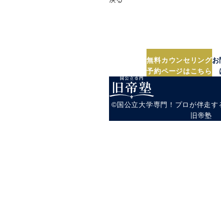
無料カウンセリン
まずは相談だけでもも
無理な営業は一切
＼受験のプロにぜひ気軽にご
無料カウンセリング
お
予約ページはこちら
©︎国公立大学専門！プロが伴走
旧帝塾