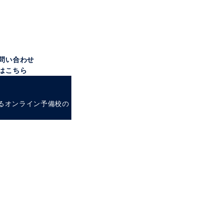
グ実施中
ちろんOK！
なし！
相談ください！／
問い合わせ
はこちら
するオンライン予備校の