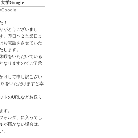
学Google
旧帝塾の特徴
oogle
コース＆料金
合格実績
た！
お問い合わせ
りがとうございまし
す。即日〜２営業日ま
はお電話をさせていた
たします。
休暇をいただいている
となりますのでご了承
かけして申し訳ござい
連絡をいただけますと幸
ットのURLなどお送り
ます。
フォルダ」に入ってし
ルが届かない場合は、
い。