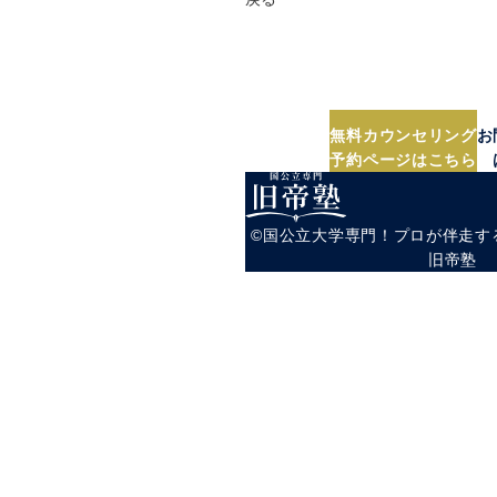
無料カウンセリン
まずは相談だけでもも
無理な営業は一切
＼受験のプロにぜひ気軽にご
無料カウンセリング
お
予約ページはこちら
©︎国公立大学専門！プロが伴走
旧帝塾