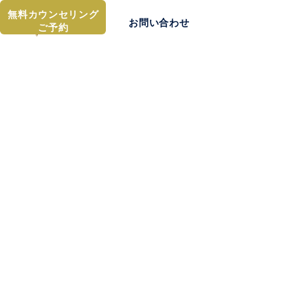
無料カウンセリング
お問い合わせ
ご予約