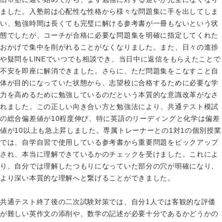
ました。入塾前は心配性な性格から様々な問題集に手を出してしま
い、勉強時間は長くても完璧に解ける参考書が一冊もないという状
態でしたが、コーチが合格に必要な問題集を明確に指定してくれた
おかげで集中を削がれることがなくなりました。また、日々の進捗
や疑問をLINEでいつでも相談でき、当日中に返信をもらえたことで
不安を即座に解消できました。さらに、ただ問題集をこなすこと自
体が目的になっていた状態から、志望校に合格するために必要な学
力を高めるために勉強しているのだという本質的な意識改革がなさ
れました。この正しい向き合い方と勉強法により、共通テスト模試
の総合偏差値が10程度伸び、特に英語のリーディングと化学は偏差
値が10以上も急上昇しました。専属トレーナーとの1対1の個別授業
では、自学自習で使用している参考書から重要問題をピックアップ
され、本当に理解できているかのチェックを受けました。これによ
り、自分では理解したつもりになっていた部分の穴が明確になり、
より深い本質的な理解へと繋げることができました。
共通テスト終了後の二次試験対策では、自分1人では客観的な評価
が難しい英作文の添削や、数学の記述が必要十分であるかどうかの