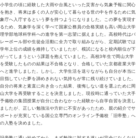
小学生の頃に経験した大雨や台風といった災害から気象予報に関心
を抱き、将来は多くの人が安心して暮らせる世の中を作るために気
象庁へ入庁するという夢を持つようになりました。この夢を実現す
るため、気象学を深く学べて国家公務員の合格実績も高い岡山大学
理学部地球科学科への進学を第一志望に据えました。高校時代はバ
レーボール部や生徒会活動に全力で取り組みながら、定期試験では
学年上位の成績を維持していましたが、模試になると校内順位が下
がってしまうという課題を抱えていました。高校3年生で岡山大学
を受験したものの結果は不合格となり、合格していた京都産業大学
へと進学しました。しかし、大学生活を送りながらも自分が本当に
目指していた夢を諦めきれない気持ちが常に残り続けていました。
自分の将来と素直に向き合った結果、後悔しない道を選ぶために岡
山大学を再受験することを決意しました。現役時に通っていた大手
予備校の集団授業が自分に合わなかった経験から自学自習を決意し
ましたが、正しい勉強法や方針に不安があったため、親の紹介でサ
ポートが充実している国公立専門のオンライン予備校「旧帝塾」へ
の入塾を決めました。
旧帝塾に通い始めてから、まず勉強に対する迷いが完全になくなり