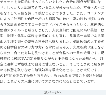
チェックを徹底的に行ってもらいました。自分の弱点が明確にな
り、しっかりと記述できていることが分かったため、本番への不安
をなくして自信を持って挑むことができました。また、コーチング
によって計画性や自己分析力も飛躍的に伸び、夏の終わり頃には自
ら学習計画を立ててコーチにアドバイスをもらうという、主体的な
勉強スタイルへと成長しました。入試直前には配点の高い英語・数
学、物理・化学の基礎を徹底的にやり直し、見事第一志望である岡
山大学理学部への逆転合格を勝ち取りました。受験勉強の大半を占
める自学自習のやり方や方針を常に自ら考え、失敗を繰り返しなが
ら自分に合った方法を見つけることが合格への一番の近道です。現
役時代に模試でA判定を取りながらも不合格になった経験から、判
定に油断せず最後まで自分に甘えないこと、そしてこまめに脳を休
める休憩を取りながら勉強効率を最大化させることが大切です。こ
の1年間を本気で受験と向き合い、報われるまで努力を続けた経験
は、これからの人生において大きな力になると信じています。
次ページへ
無料カウンセリング実施中
まずは相談だけでももちろんOK！