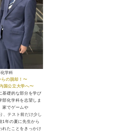
部化学科
からの脱却！〜
内国公立大学へ〜
に基礎的な部分を学び
学部化学科を志望しま
、家でゲームや
おり、テスト前だけ少し
校1年の夏に先生から
われたことをきっかけ