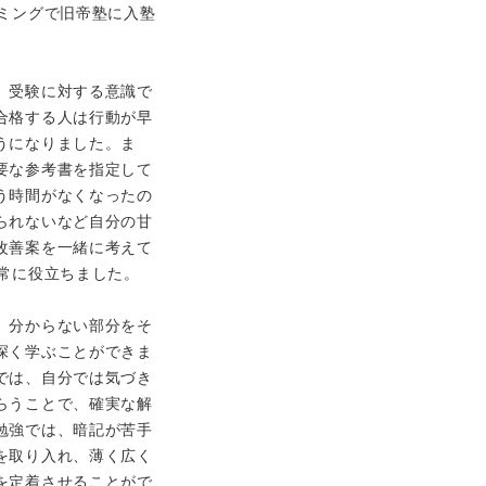
イミングで旧帝塾に入塾
、受験に対する意識で
合格する人は行動が早
うになりました。ま
要な参考書を指定して
う時間がなくなったの
られないなど自分の甘
改善案を一緒に考えて
非常に役立ちました。
、分からない部分をそ
深く学ぶことができま
では、自分では気づき
らうことで、確実な解
勉強では、暗記が苦手
を取り入れ、薄く広く
を定着させることがで