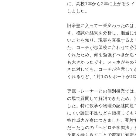
に、高校1年から2年に上がるタ
しました。
旧帝塾に入って一番変わったのは
す。模試の結果を分析し、順当に
いことを知り、現実を直視するよ
た、コーチが志望校に合わせて必
くれたため、何を勉強すべきか迷
も大きかったです。スマホがやめ
さに対しても、コーチが注意して
くれるなど、1対1のサポートが
専属トレーナーとの個別授業では
の場で質問して解消できたため、
した。特に数学や物理の記述問題
にくい論証不足などを指摘しても
答作成力が身につきました。受験
だったものの「ヘビロテ学習法」
反復を繰り返すことで着実に知識